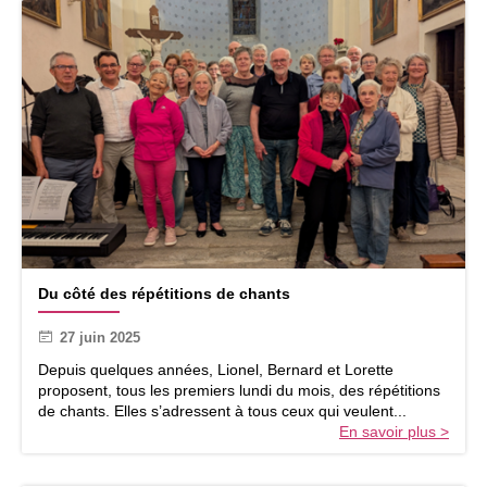
l
i
’
e
a
n
n
p
n
o
é
u
e
r
2
s
0
e
2
r
4
e
-
n
2
c
0
o
D
2
Du côté des répétitions de chants
n
u
5
t
c
27 juin 2025
r
ô
e
t
Depuis quelques années, Lionel, Bernard et Lorette
r
é
proposent, tous les premiers lundi du mois, des répétitions
,
d
de chants. Elles s’adressent à tous ceux qui veulent...
d
e
En savoir plus >
e
s
p
r
r
é