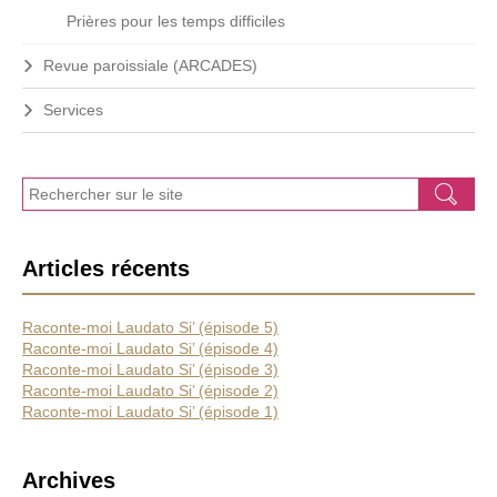
Prières pour les temps difficiles
Revue paroissiale (ARCADES)
Services
J
Ok
e
r
e
Articles récents
c
h
e
Raconte-moi Laudato Si’ (épisode 5)
r
Raconte-moi Laudato Si’ (épisode 4)
c
Raconte-moi Laudato Si’ (épisode 3)
h
Raconte-moi Laudato Si’ (épisode 2)
e
Raconte-moi Laudato Si’ (épisode 1)
Archives