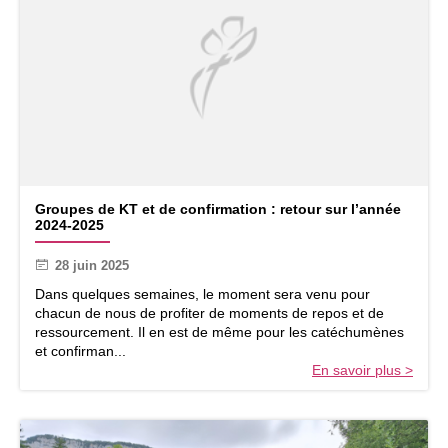
r
d
’
ê
t
r
e
a
n
i
m
G
Groupes de KT et de confirmation : retour sur l’année
a
r
2024-2025
t
o
r
u
28 juin 2025
i
p
c
e
Dans quelques semaines, le moment sera venu pour
e
s
chacun de nous de profiter de moments de repos et de
d
ressourcement. Il en est de même pour les catéchumènes
e
et confirman...
K
En savoir plus >
T
e
t
d