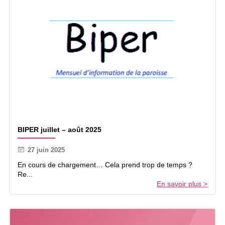
…
i
4
t
0
.
a
P
n
r
s
e
n
d
r
e
l
e
t
B
e
BIPER juillet – août 2025
I
m
P
p
27 juin 2025
E
s
R
En cours de chargement… Cela prend trop de temps ?
d
j
Re...
u
u
En savoir plus >
r
i
e
l
g
l
a
e
r