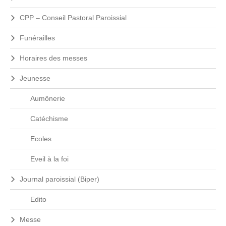
é
u
r
t
CPP – Conseil Pastoral Paroissial
e
a
r
l
Funérailles
…
e
Horaires des messes
Jeunesse
Aumônerie
Catéchisme
Ecoles
Eveil à la foi
Journal paroissial (Biper)
Edito
Messe