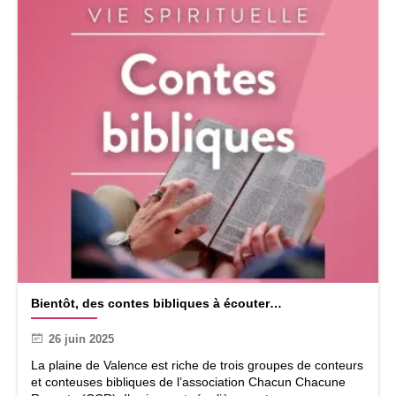
t
d
–
…
a
o
û
t
2
0
2
5
B
Bientôt, des contes bibliques à écouter…
i
e
26 juin 2025
n
t
La plaine de Valence est riche de trois groupes de conteurs
ô
et conteuses bibliques de l’association Chacun Chacune
t