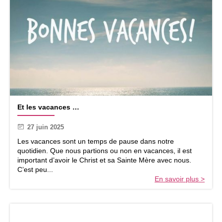
n
n
t
d
!
a
d
i
i
»
m
o
e
c
r
é
c
s
e
a
m
i
o
n
E
n
v
Et les vacances …
t
d
é
l
e
c
27 juin 2025
e
q
u
s
u
Les vacances sont un temps de pause dans notre
p
v
i
quotidien. Que nous partions ou non en vacances, il est
a
a
s
important d’avoir le Christ et sa Sainte Mère avec nous.
r
c
’
C’est peu...
l
a
é
En savoir plus >
e
n
l
s
c
a
2
e
r
5
s
g
-