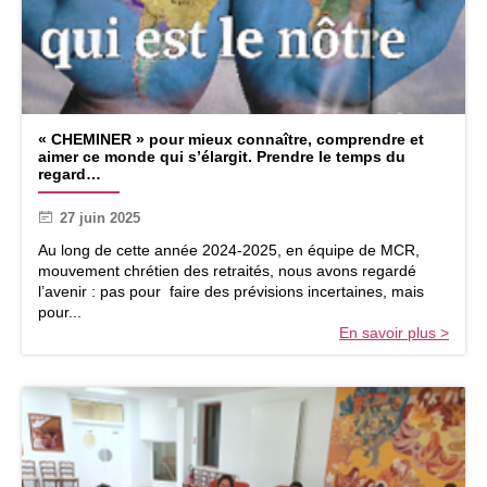
t
u
l
n
e
é
C
r
h
a
r
i
«
i
« CHEMINER » pour mieux connaître, comprendre et
l
aimer ce monde qui s’élargit. Prendre le temps du
s
l
C
regard…
t
e
H
q
s
E
27 juin 2025
u
M
i
I
Au long de cette année 2024-2025, en équipe de MCR,
p
N
mouvement chrétien des retraités, nous avons regardé
r
E
l’avenir : pas pour faire des prévisions incertaines, mais
e
R
pour...
n
En savoir plus >
d
»
u
p
n
o
v
u
i
r
s
m
a
i