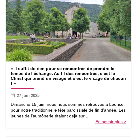
e
c
o
n
f
i
r
m
a
t
i
«
o
« Il suffit de rien pour se rencontrer, de prendre le
temps de l’échange. Au fil des rencontres, c’est le
n
I
Christ qui prend un visage et c’est le visage de chacun
:
l
! »
r
s
e
u
27 juin 2025
t
f
o
Dimanche 15 juin, nous nous sommes retrouvés à Léoncel
f
u
pour notre traditionnelle fête paroissiale de fin d’année. Les
i
r
jeunes de l’aumônerie étaient déjà sur ...
t
s
En savoir plus >
d
u
e
r
r