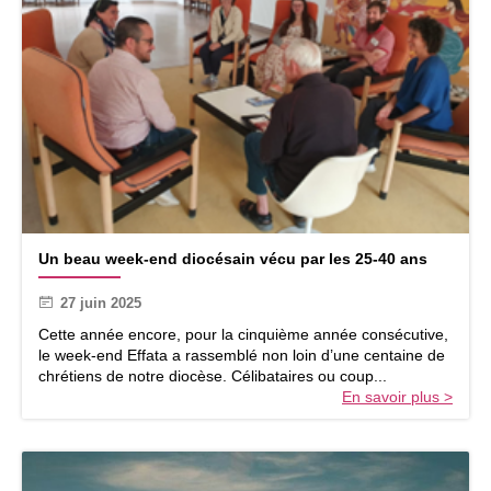
g
e
e
u
e
x
t
c
c
o
’
n
e
n
s
a
t
î
l
t
e
r
v
e
U
i
Un beau week-end diocésain vécu par les 25-40 ans
,
n
s
c
b
a
o
27 juin 2025
e
g
m
a
Cette année encore, pour la cinquième année consécutive,
e
p
u
le week-end Effata a rassemblé non loin d’une centaine de
d
r
w
chrétiens de notre diocèse. Célibataires ou coup...
e
e
e
En savoir plus >
c
n
e
h
d
k
a
r
-
c
e
e
u
e