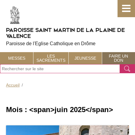
Choisissez votre menu :)
PAROISSE SAINT MARTIN DE LA PLAINE DE
VALENCE
Paroisse de l'Eglise Catholique en Drôme
LES
FAIRE UN
MESSES
JEUNESSE
SACREMENTS
DON
J
Ok
e
r
e
Accueil
c
h
e
r
Mois : <span>juin 2025</span>
c
h
e