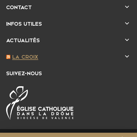
CONTACT
INFOS UTILES
ACTUALITÉS
LA CROIX
SUIVEZ-NOUS
É
D
g
i
l
o
i
c
s
è
e
s