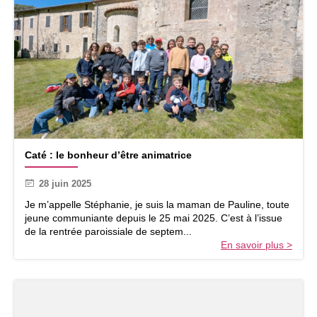
C
Caté : le bonheur d’être animatrice
a
t
28 juin 2025
é
:
Je m’appelle Stéphanie, je suis la maman de Pauline, toute
l
jeune communiante depuis le 25 mai 2025. C’est à l’issue
e
de la rentrée paroissiale de septem...
b
En savoir plus >
o
n
h
e
u