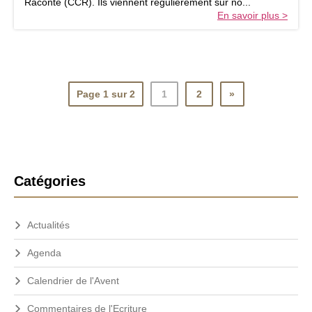
Raconte (CCR). Ils viennent régulièrement sur no...
,
En savoir plus >
d
e
s
c
o
n
Page 1 sur 2
1
2
»
t
e
s
b
i
b
B
Catégories
l
a
i
q
r
u
Actualités
r
e
e
s
Agenda
l
à
é
a
Calendrier de l'Avent
c
t
o
Commentaires de l'Ecriture