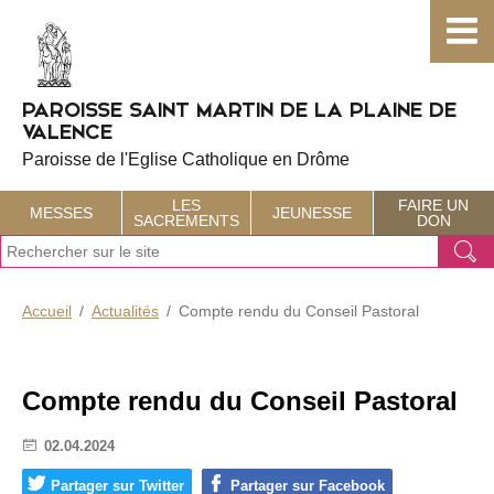
Choisissez votre menu :)
PAROISSE SAINT MARTIN DE LA PLAINE DE
VALENCE
Paroisse de l'Eglise Catholique en Drôme
LES
FAIRE UN
MESSES
JEUNESSE
SACREMENTS
DON
J
Ok
e
r
e
Accueil
Actualités
Compte rendu du Conseil Pastoral
c
h
e
r
Compte rendu du Conseil Pastoral
c
h
02.04.2024
e
Partager sur Twitter
Partager sur Facebook