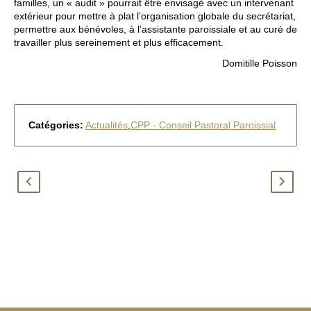
familles, un « audit » pourrait être envisagé avec un intervenant
extérieur pour mettre à plat l’organisation globale du secrétariat,
permettre aux bénévoles, à l’assistante paroissiale et au curé de
travailler plus sereinement et plus efficacement.
Domitille Poisson
Catégories:
Actualités
,
CPP - Conseil Pastoral Paroissial
3
N
v
o
i
u
d
v
é
e
o
l
s
l
B
p
e
o
s
a
u
d
r
r
e
p
l