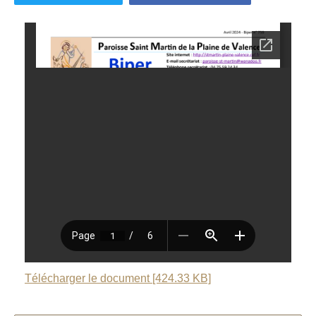
Télécharger le document [424.33 KB]