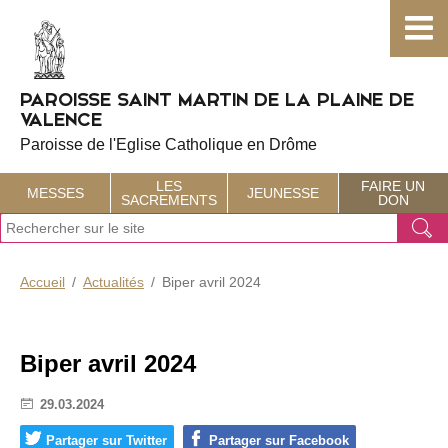
Choisissez votre menu :)
PAROISSE SAINT MARTIN DE LA PLAINE DE
VALENCE
Paroisse de l'Eglise Catholique en Drôme
LES
FAIRE UN
MESSES
JEUNESSE
SACREMENTS
DON
J
Ok
e
r
e
Accueil
Actualités
Biper avril 2024
c
h
e
r
Biper avril 2024
c
h
29.03.2024
e
Partager sur Twitter
Partager sur Facebook